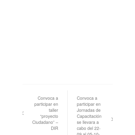
Navegación
de
Convoca a
Convoca a
participar en
participar en
entradas
taller
Jornadas de
“proyecto
Capacitación
Ciudadano” –
se llevara a
DIR
cabo del 22-
09 al 05-10-