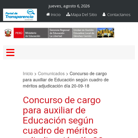
jueves, agosto 6, 2026
Inicio
Mapa Del Sitio
Contactanos
Web Oficial – UGEL Sanchez
UGEL SANCHEZ CARRION
Carrion
Inicio
>
Comunicados
>
Concurso de cargo
para auxiliar de Educación según cuadro de
méritos adjudicación día 20-09-18
Concurso de cargo
para auxiliar de
Educación según
cuadro de méritos