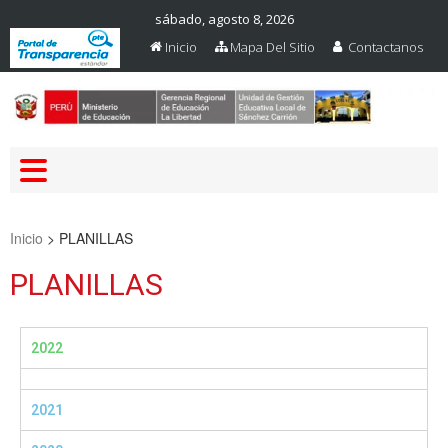
sábado, agosto 8, 2026
Inicio
Mapa Del Sitio
Contactanos
Web Oficial – UGEL Sanchez
UGEL SANCHEZ CARRION
Carrion
Inicio
>
PLANILLAS
PLANILLAS
2022
2021