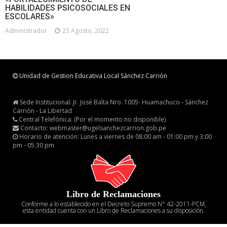
HABILIDADES PSICOSOCIALES EN
ESCOLARES»
Administrador
23 Agosto, 2022
Unidad de Gestion Educativa Local Sánchez Carrión
Sede Institucional: Jr. José Balta Nro. 1005- Huamachuco - Sánchez
Carrión - La Libertad
Central Telefónica: (Por el momento no disponible)
Contacto: webmaster@ugelsanchezcarrion.gob.pe
Horario de atención: Lunes a viernes de 08:00 am - 01:00 pm y 3:00
pm - 05:30 pm
Libro de Reclamaciones
Conforme a lo establecido en el Decreto Supremo N° 42-2011-PCM,
esta entidad cuenta con un Libro de Reclamaciones a su disposición.