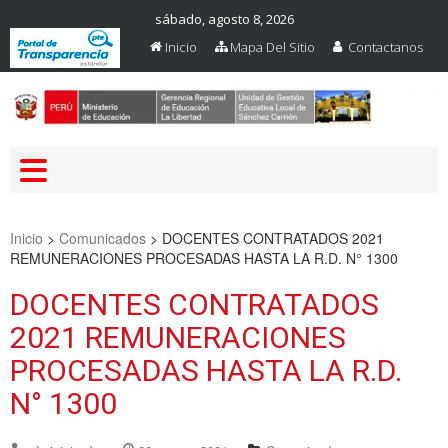
sábado, agosto 8, 2026
Inicio
Mapa Del Sitio
Contactanos
Web Oficial – UGEL Sanchez
UGEL SANCHEZ CARRION
Carrion
Inicio
>
Comunicados
>
DOCENTES CONTRATADOS 2021
REMUNERACIONES PROCESADAS HASTA LA R.D. N° 1300
DOCENTES CONTRATADOS
2021 REMUNERACIONES
PROCESADAS HASTA LA R.D.
N° 1300