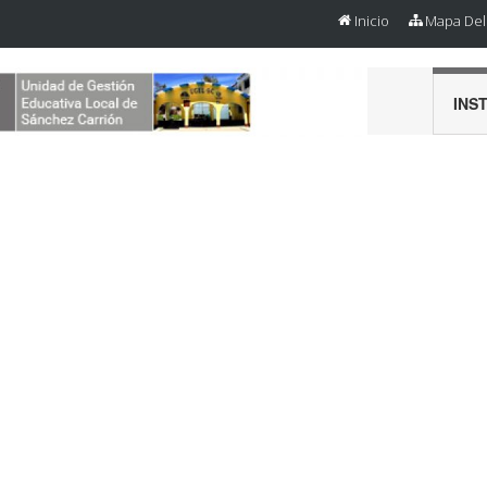
Inicio
Mapa Del 
INS