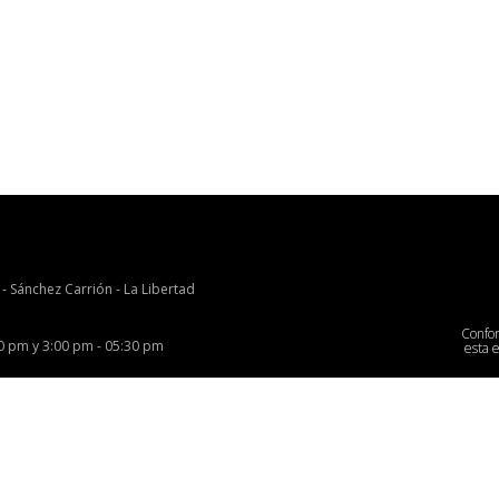
 - Sánchez Carrión - La Libertad
Confo
00 pm y 3:00 pm - 05:30 pm
esta 