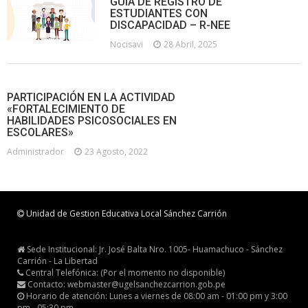
GUÍA DE REGISTRO DE
ESTUDIANTES CON
DISCAPACIDAD – R-NEE
Nocisavi
28 Abril, 2025
PARTICIPACIÓN EN LA ACTIVIDAD
«FORTALECIMIENTO DE
HABILIDADES PSICOSOCIALES EN
ESCOLARES»
Administrador
23 Agosto, 2022
Unidad de Gestion Educativa Local Sánchez Carrión
Sede Institucional: Jr. José Balta Nro. 1005- Huamachuco - Sánchez
Carrión - La Libertad
Central Telefónica: (Por el momento no disponible)
Contacto: webmaster@ugelsanchezcarrion.gob.pe
Horario de atención: Lunes a viernes de 08:00 am - 01:00 pm y 3:00
pm - 05:30 pm