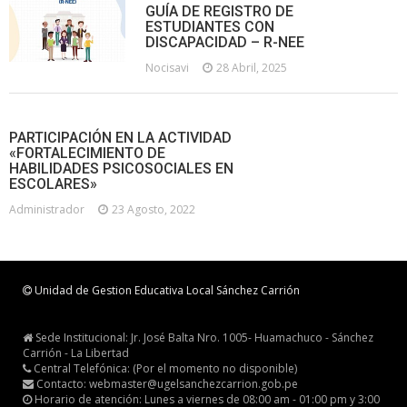
GUÍA DE REGISTRO DE
ESTUDIANTES CON
DISCAPACIDAD – R-NEE
Nocisavi
28 Abril, 2025
PARTICIPACIÓN EN LA ACTIVIDAD
«FORTALECIMIENTO DE
HABILIDADES PSICOSOCIALES EN
ESCOLARES»
Administrador
23 Agosto, 2022
Unidad de Gestion Educativa Local Sánchez Carrión
Sede Institucional: Jr. José Balta Nro. 1005- Huamachuco - Sánchez
Carrión - La Libertad
Central Telefónica: (Por el momento no disponible)
Contacto: webmaster@ugelsanchezcarrion.gob.pe
Horario de atención: Lunes a viernes de 08:00 am - 01:00 pm y 3:00