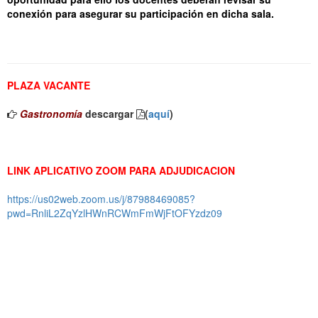
conexión para asegurar su participación en dicha sala.
PLAZA VACANTE
Gastronomía
descargar
(
aquí
)
LINK APLICATIVO ZOOM PARA ADJUDICACION
https://us02web.zoom.us/j/87988469085?
pwd=RnliL2ZqYzlHWnRCWmFmWjFtOFYzdz09