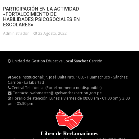
PARTICIPACIÓN EN LA ACTIVIDAD
«FORTALECIMIENTO DE
HABILIDADES PSICOSOCIALES EN
ESCOLARES»
Administrador
23 Agosto, 2022
Unidad de Gestion Educativa Local Sánchez Carrión
Sede Institucional: Jr. José Balta Nro. 1005- Huamachuco - Sánchez
Carrión - La Libertad
Central Telefónica: (Por el momento no disponible)
Contacto: webmaster@ugelsanchezcarrion.gob.pe
Horario de atención: Lunes a viernes de 08:00 am - 01:00 pm y 3:00
pm - 05:30 pm
Libro de Reclamaciones