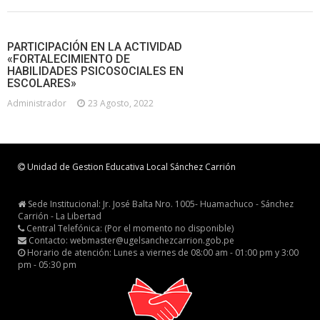
PARTICIPACIÓN EN LA ACTIVIDAD
«FORTALECIMIENTO DE
HABILIDADES PSICOSOCIALES EN
ESCOLARES»
Administrador
23 Agosto, 2022
Unidad de Gestion Educativa Local Sánchez Carrión
Sede Institucional: Jr. José Balta Nro. 1005- Huamachuco - Sánchez
Carrión - La Libertad
Central Telefónica: (Por el momento no disponible)
Contacto: webmaster@ugelsanchezcarrion.gob.pe
Horario de atención: Lunes a viernes de 08:00 am - 01:00 pm y 3:00
pm - 05:30 pm