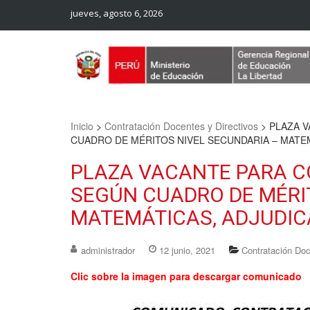
jueves, agosto 6, 2026
Web Oficial – UGEL Sanchez Carrion
UGEL SANCHEZ CARRION
Inicio
>
Contratación Docentes y Directivos
>
PLAZA 
CUADRO DE MÉRITOS NIVEL SECUNDARIA – MATEM
PLAZA VACANTE PARA C
SEGÚN CUADRO DE MÉRI
MATEMÁTICAS, ADJUDICA
administrador
12 junio, 2021
Contratación Doc
Clic sobre la imagen para descargar comunicado