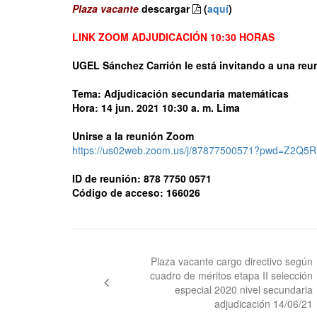
Plaza vacante
descargar
(
aquí
)
LINK ZOOM ADJUDICACIÓN 10:30 HORAS
UGEL Sánchez Carrión le está invitando a una re
Tema: Adjudicación secundaria matemáticas
Hora: 14 jun. 2021 10:30 a. m. Lima
Unirse a la reunión Zoom
https://us02web.zoom.us/j/87877500571?pwd=Z
ID de reunión: 878 7750 0571
Código de acceso: 166026
Navegación
de
Plaza vacante cargo directivo según
cuadro de méritos etapa II selección
entradas
especial 2020 nivel secundaria
adjudicación 14/06/21