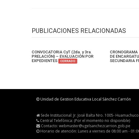
PUBLICACIONES RELACIONADAS
CONVOCATORIA CyT (2da. y 3ra.
CRONOGRAMA 
PRELACIÓN) – EVALUACIÓN POR
DE ENCARGATUR
EXPEDIENTES
SECUNDARIA 
CERRADO
Unidad de Gestion Educativa Local Sánchez Carrión
Sede Institucional: Jr. José Balta Nro. 1005- Huamachuco
Central Telefónica: (Por el momento no disponible)
Contacto: webmaster@ugelsanchezcarrion.gob.pe
Horario de atención: Lunes a viernes de 08:00 am - 01: