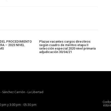
DEL PROCEDIMIENTO
Plazas vacantes cargos directivos
A – 2023 NIVEL
según cuadro de méritos etapa II
FMS
selección especial 2020 nivel primaria
adjudicación 30/04/21
 - Sánchez Carrión - La Libertad
Confo
00 pm y 3:00 pm - 05:30 pm
esta 