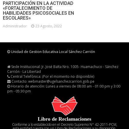
PARTICIPACIÓN EN LA ACTIVIDAD
«FORTALECIMIENTO DE
HABILIDADES PSICOSOCIALES EN
ESCOLARES»
Administrador
23 Agosto, 2022
Unidad de Gestion Educativa Local Sánchez Carrión
Sede Institucional: Jr. José Balta Nro. 1005- Huamachuco - Sánchez
Carrión - La Libertad
Central Telefónica: (Por el momento no disponible)
Contacto: webmaster@ugelsanchezcarrion.gob.pe
Horario de atención: Lunes a viernes de 08:00 am - 01:00 pm y 3:00
pm - 05:30 pm
Libro de Reclamaciones
Conforme a lo establecido en el Decreto Supremo N° 42-2011-PCM,
esta entidad cuenta con un Libro de Reclamaciones a su disposición.