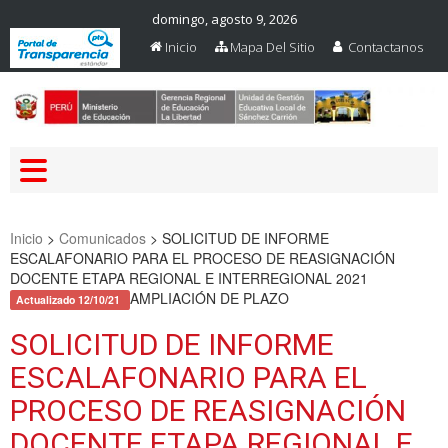
domingo, agosto 9, 2026
Inicio
Mapa Del Sitio
Contactanos
Web Oficial – UGEL Sanchez
UGEL SANCHEZ CARRION
Carrion
Inicio
>
Comunicados
>
SOLICITUD DE INFORME
ESCALAFONARIO PARA EL PROCESO DE REASIGNACIÓN
DOCENTE ETAPA REGIONAL E INTERREGIONAL 2021
AMPLIACIÓN DE PLAZO
Actualizado 12/10/21
SOLICITUD DE INFORME
ESCALAFONARIO PARA EL
PROCESO DE REASIGNACIÓN
DOCENTE ETAPA REGIONAL E