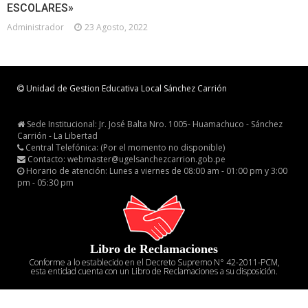
ESCOLARES»
Administrador
23 Agosto, 2022
Unidad de Gestion Educativa Local Sánchez Carrión
Sede Institucional: Jr. José Balta Nro. 1005- Huamachuco - Sánchez
Carrión - La Libertad
Central Telefónica: (Por el momento no disponible)
Contacto: webmaster@ugelsanchezcarrion.gob.pe
Horario de atención: Lunes a viernes de 08:00 am - 01:00 pm y 3:00
pm - 05:30 pm
Libro de Reclamaciones
Conforme a lo establecido en el Decreto Supremo N° 42-2011-PCM,
esta entidad cuenta con un Libro de Reclamaciones a su disposición.