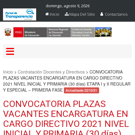
domingo, agosto 9, 2026
Inicio
Mapa Del Sitio
Contactanos
Web Oficial – UGEL Sanchez
UGEL SANCHEZ CARRION
Carrion
Inicio
>
Contratación Docentes y Directivos
>
CONVOCATORIA
PLAZAS VACANTES ENCARGATURA EN CARGO DIRECTIVO
2021 NIVEL INICIAL Y PRIMARIA (30 días) ETAPA I y II REGULAR
Y ESPECIAL – PRIMERA FASE
Actualizado 22/10/21
CONVOCATORIA PLAZAS
VACANTES ENCARGATURA EN
CARGO DIRECTIVO 2021 NIVEL
INICIAL Y PRIMARIA (30 días)