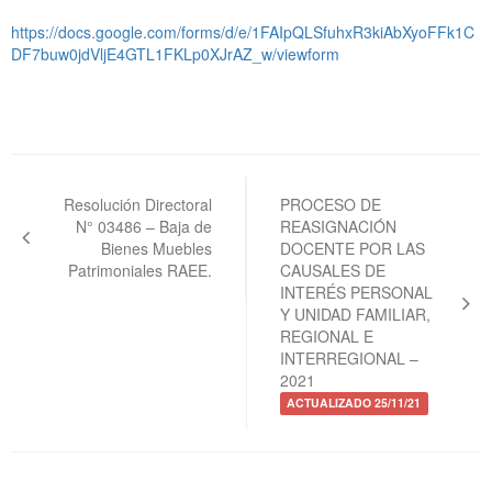
https://docs.google.com/forms/d/e/1FAIpQLSfuhxR3kiAbXyoFFk1C
DF7buw0jdVljE4GTL1FKLp0XJrAZ_w/viewform
Navegación
de
Resolución Directoral
PROCESO DE
N° 03486 – Baja de
REASIGNACIÓN
entradas
Bienes Muebles
DOCENTE POR LAS
Patrimoniales RAEE.
CAUSALES DE
INTERÉS PERSONAL
Y UNIDAD FAMILIAR,
REGIONAL E
INTERREGIONAL –
2021
ACTUALIZADO 25/11/21