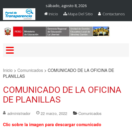
sábado, agosto 8, 2026
Inicio
Mapa Del Sitio
Contactanos
Web Oficial – UGEL Sanchez
UGEL SANCHEZ CARRION
Carrion
Inicio
>
Comunicados
>
COMUNICADO DE LA OFICINA DE
PLANILLAS
COMUNICADO DE LA OFICINA
DE PLANILLAS
administrador
22 marzo, 2022
Comunicados
Clic sobre la imagen para descargar comunicado