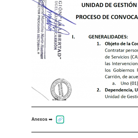
Anexos
➡️