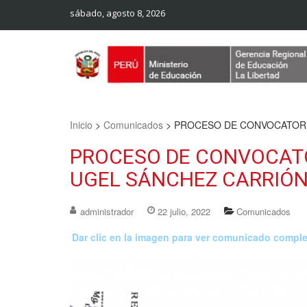
sábado, agosto 8, 2026
Web Oficial – UGEL Sanchez Carrion
UGEL SANCHEZ CARRION
Inicio
>
Comunicados
>
PROCESO DE CONVOCATORIA
PROCESO DE CONVOCATOR
UGEL SÁNCHEZ CARRIÓ
administrador
22 julio, 2022
Comunicados
Dar clic en la imagen para ver comunicado compl