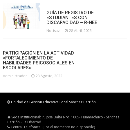
GUÍA DE REGISTRO DE
ESTUDIANTES CON
DISCAPACIDAD – R-NEE
Nocisavi
28 Abril, 2025
PARTICIPACIÓN EN LA ACTIVIDAD
«FORTALECIMIENTO DE
HABILIDADES PSICOSOCIALES EN
ESCOLARES»
Administrador
23 Agosto, 2022
Unidad de Gestion Educativa Local Sánchez Carrión
Sede Institucional: Jr. José Balta Nro. 1005- Huamachuco - Sánchez
Carrión - La Libertad
Central Telefónica: (Por el momento no disponible)