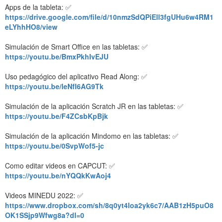
Apps de la tableta: ✅
https://drive.google.com/file/d/10nmzSdQPiEll3fgUHu6w4RM1
eLYhhHO8/view
Simulación de Smart Office en las tabletas: ✅
https://youtu.be/BmxPkhIvEJU
Uso pedagógico del aplicativo Read Along: ✅
https://youtu.be/leNfI6AG9Tk
Simulación de la aplicación Scratch JR en las tabletas: ✅
https://youtu.be/F4ZCsbKpBjk
Simulación de la aplicación Mindomo en las tabletas: ✅
https://youtu.be/0SvpWof5-jc
Como editar videos en CAPCUT: ✅
https://youtu.be/nYQQkKwAoj4
Videos MINEDU 2022: ✅
https://www.dropbox.com/sh/8q0yt4loa2yk6c7/AAB1zH5puO8
OK1SSjp9Wfwg8a?dl=0