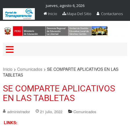
jueves, agosto 6, 2026
Inicio
Mapa Del Sitio
Contactanos
Web Oficial – UGEL Sanchez
UGEL SANCHEZ CARRION
Carrion
Inicio
>
Comunicados
>
SE COMPARTE APLICATIVOS EN LAS
TABLETAS
SE COMPARTE APLICATIVOS
EN LAS TABLETAS
administrador
21 julio, 2022
Comunicados
LINKS: