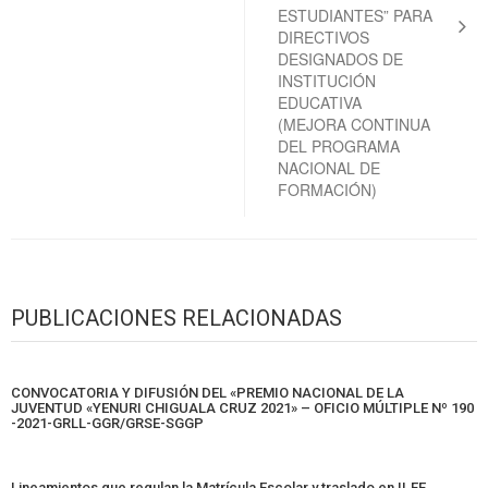
ESTUDIANTES” PARA
DIRECTIVOS
DESIGNADOS DE
INSTITUCIÓN
EDUCATIVA
(MEJORA CONTINUA
DEL PROGRAMA
NACIONAL DE
FORMACIÓN)
PUBLICACIONES RELACIONADAS
CONVOCATORIA Y DIFUSIÓN DEL «PREMIO NACIONAL DE LA
JUVENTUD «YENURI CHIGUALA CRUZ 2021» – OFICIO MÚLTIPLE Nº 190
-2021-GRLL-GGR/GRSE-SGGP
Lineamientos que regulan la Matrícula Escolar y traslado en II.EE.