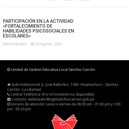
PARTICIPACIÓN EN LA ACTIVIDAD
«FORTALECIMIENTO DE
HABILIDADES PSICOSOCIALES EN
ESCOLARES»
Administrador
23 Agosto, 2022
Unidad de Gestion Educativa Local Sánchez Carrión
Sede Institucional: Jr. José Balta Nro. 1005- Huamachuco - Sánchez
Carrión - La Libertad
Central Telefónica: (Por el momento no disponible)
Contacto: webmaster@ugelsanchezcarrion.gob.pe
Horario de atención: Lunes a viernes de 08:00 am - 01:00 pm y 3:00
pm - 05:30 pm