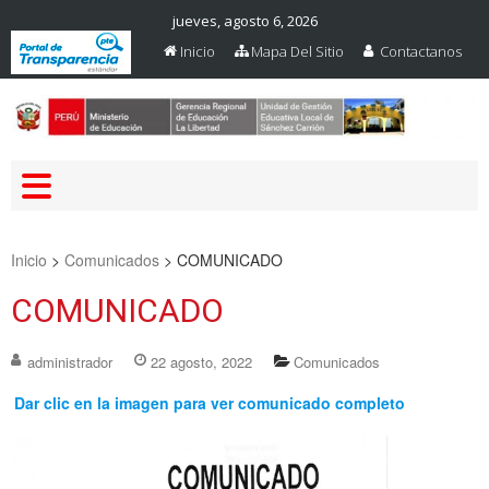
jueves, agosto 6, 2026
Inicio
Mapa Del Sitio
Contactanos
Web Oficial – UGEL Sanchez
UGEL SANCHEZ CARRION
Carrion
Inicio
>
Comunicados
>
COMUNICADO
COMUNICADO
administrador
22 agosto, 2022
Comunicados
Dar clic en la imagen para ver comunicado completo