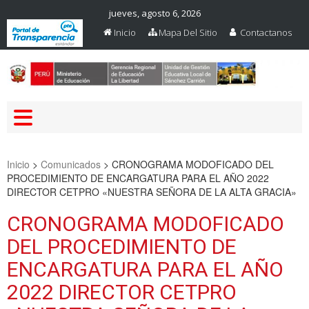
jueves, agosto 6, 2026
Inicio
Mapa Del Sitio
Contactanos
Web Oficial – UGEL Sanchez
UGEL SANCHEZ CARRION
Carrion
Inicio
>
Comunicados
>
CRONOGRAMA MODOFICADO DEL
PROCEDIMIENTO DE ENCARGATURA PARA EL AÑO 2022
DIRECTOR CETPRO «NUESTRA SEÑORA DE LA ALTA GRACIA»
CRONOGRAMA MODOFICADO
DEL PROCEDIMIENTO DE
ENCARGATURA PARA EL AÑO
2022 DIRECTOR CETPRO