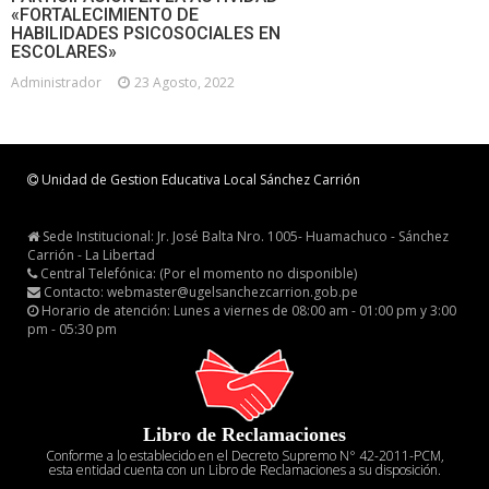
«FORTALECIMIENTO DE
HABILIDADES PSICOSOCIALES EN
ESCOLARES»
Administrador
23 Agosto, 2022
Unidad de Gestion Educativa Local Sánchez Carrión
Sede Institucional: Jr. José Balta Nro. 1005- Huamachuco - Sánchez
Carrión - La Libertad
Central Telefónica: (Por el momento no disponible)
Contacto: webmaster@ugelsanchezcarrion.gob.pe
Horario de atención: Lunes a viernes de 08:00 am - 01:00 pm y 3:00
pm - 05:30 pm
Libro de Reclamaciones
Conforme a lo establecido en el Decreto Supremo N° 42-2011-PCM,
esta entidad cuenta con un Libro de Reclamaciones a su disposición.