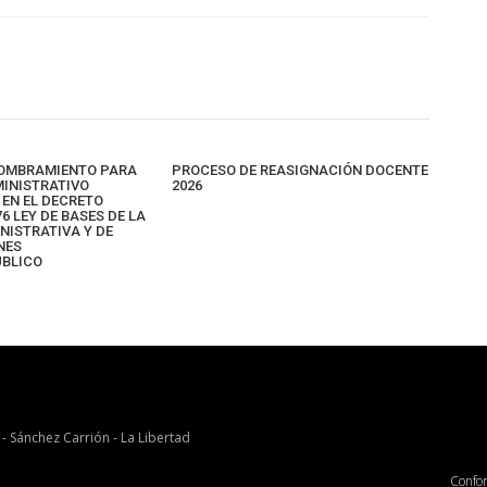
NOMBRAMIENTO PARA
PROCESO DE REASIGNACIÓN DOCENTE
INISTRATIVO
2026
EN EL DECRETO
6 LEY DE BASES DE LA
NISTRATIVA Y DE
NES
ÚBLICO
 - Sánchez Carrión - La Libertad
Confo