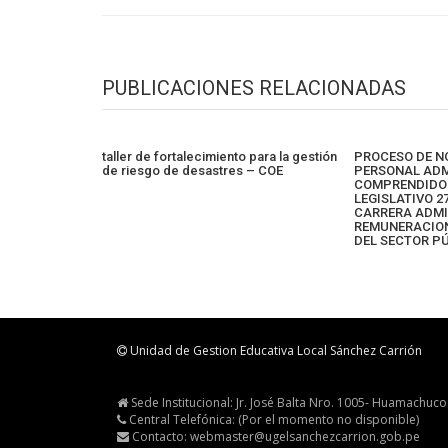
PUBLICACIONES RELACIONADAS
taller de fortalecimiento para la gestión
PROCESO DE 
de riesgo de desastres – COE
PERSONAL ADM
COMPRENDIDO 
LEGISLATIVO 27
CARRERA ADMI
REMUNERACIO
DEL SECTOR P
Unidad de Gestion Educativa Local Sánchez Carrión
Sede Institucional: Jr. José Balta Nro. 1005- Huamachuco
Central Telefónica: (Por el momento no disponible)
Contacto: webmaster@ugelsanchezcarrion.gob.pe