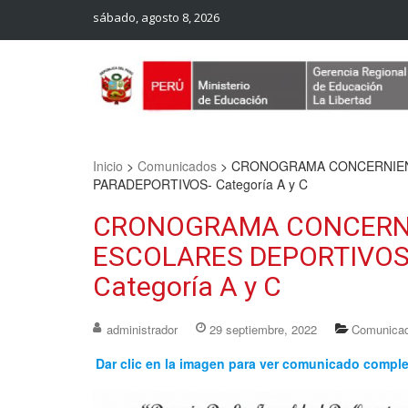
sábado, agosto 8, 2026
Web Oficial – UGEL Sanchez Carrion
UGEL SANCHEZ CARRION
Inicio
>
Comunicados
>
CRONOGRAMA CONCERNIENT
PARADEPORTIVOS- Categoría A y C
CRONOGRAMA CONCERNI
ESCOLARES DEPORTIVOS
Categoría A y C
administrador
29 septiembre, 2022
Comunica
Dar clic en la imagen para ver comunicado compl