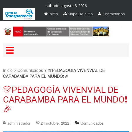
sábado, agosto 8, 2026
Inicio
Mapa Del Sitio
Contactanos
Web Oficial – UGEL Sanchez
UGEL SANCHEZ CARRION
Carrion
Inicio
>
Comunicados
>
🎊PEDAGOGÍA VIVENVIAL DE
CARABAMBA PARA EL MUNDO❗🎉
🎊PEDAGOGÍA VIVENVIAL DE
CARABAMBA PARA EL MUNDO❗
🎉
administrador
24 octubre, 2022
Comunicados