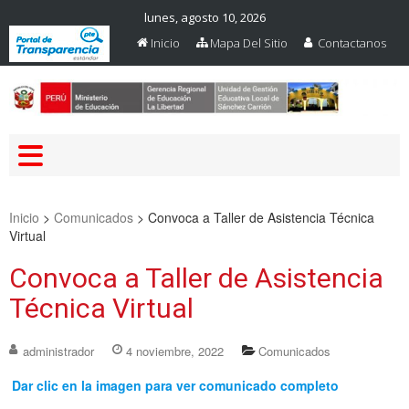
lunes, agosto 10, 2026
Inicio
Mapa Del Sitio
Contactanos
Web Oficial – UGEL Sanchez
UGEL SANCHEZ CARRION
Carrion
Inicio
>
Comunicados
>
Convoca a Taller de Asistencia Técnica
Virtual
Convoca a Taller de Asistencia
Técnica Virtual
administrador
4 noviembre, 2022
Comunicados
Dar clic en la imagen para ver comunicado completo