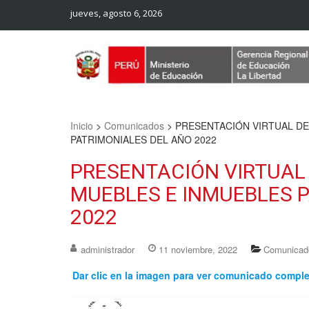
jueves, agosto 6, 2026
Web Oficial – UGEL Sanchez Carrion
UGEL SANCHEZ CARRION
Inicio
>
Comunicados
>
PRESENTACIÓN VIRTUAL DE
PATRIMONIALES DEL AÑO 2022
PRESENTACIÓN VIRTUAL 
MUEBLES E INMUEBLES 
2022
administrador
11 noviembre, 2022
Comunicad
Dar clic en la imagen para ver comunicado compl