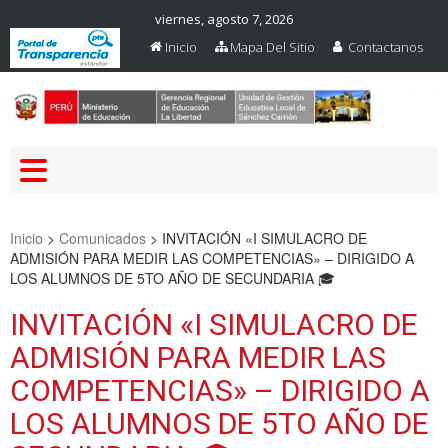
viernes, agosto 7, 2026
Inicio
Mapa Del Sitio
Contactanos
Web Oficial – UGEL Sanchez
UGEL SANCHEZ CARRION
Carrion
Inicio
>
Comunicados
>
INVITACIÓN «I SIMULACRO DE
ADMISIÓN PARA MEDIR LAS COMPETENCIAS» – DIRIGIDO A
LOS ALUMNOS DE 5TO AÑO DE SECUNDARIA 🎓
INVITACIÓN «I SIMULACRO DE
ADMISIÓN PARA MEDIR LAS
COMPETENCIAS» – DIRIGIDO A
LOS ALUMNOS DE 5TO AÑO DE