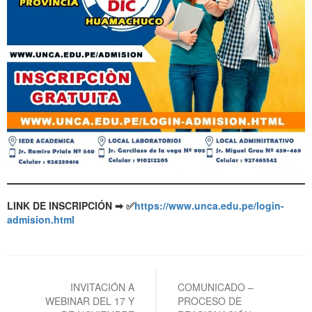
LINK DE INSCRIPCIÓN ➡ ✅
https://www.unca.edu.pe/login-
admision.html
Navegación
de
INVITACIÓN A
COMUNICADO –
WEBINAR DEL 17 Y
PROCESO DE
entradas