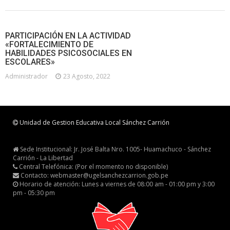
PARTICIPACIÓN EN LA ACTIVIDAD
«FORTALECIMIENTO DE
HABILIDADES PSICOSOCIALES EN
ESCOLARES»
Administrador
23 Agosto, 2022
Unidad de Gestion Educativa Local Sánchez Carrión
Sede Institucional: Jr. José Balta Nro. 1005- Huamachuco - Sánchez
Carrión - La Libertad
Central Telefónica: (Por el momento no disponible)
Contacto: webmaster@ugelsanchezcarrion.gob.pe
Horario de atención: Lunes a viernes de 08:00 am - 01:00 pm y 3:00
pm - 05:30 pm