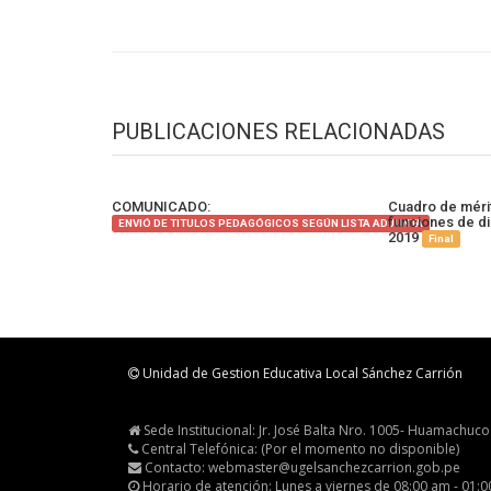
PUBLICACIONES RELACIONADAS
COMUNICADO:
Cuadro de méri
funciones de di
ENVIÓ DE TITULOS PEDAGÓGICOS SEGÚN LISTA ADJUNTA
2019
Final
Unidad de Gestion Educativa Local Sánchez Carrión
Sede Institucional: Jr. José Balta Nro. 1005- Huamachuco
Central Telefónica: (Por el momento no disponible)
Contacto: webmaster@ugelsanchezcarrion.gob.pe
Horario de atención: Lunes a viernes de 08:00 am - 01: