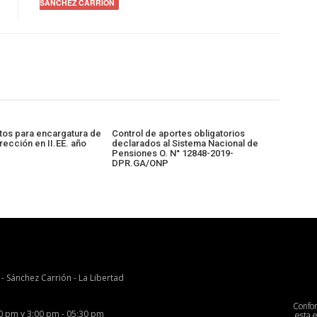
SÁNCHEZ CARRIÓN
tos para encargatura de
Control de aportes obligatorios
rección en II.EE. año
declarados al Sistema Nacional de
Pensiones O. N° 12848-2019-
DPR.GA/ONP
 - Sánchez Carrión - La Libertad
Confo
00 pm y 3:00 pm - 05:30 pm
esta 