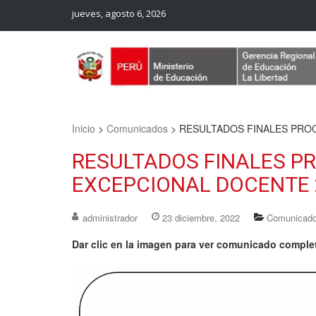
jueves, agosto 6, 2026
Web Oficial – UGEL Sanchez Carrion
UGEL SANCHEZ CARRION
Inicio
>
Comunicados
>
RESULTADOS FINALES PROC
RESULTADOS FINALES P
EXCEPCIONAL DOCENTE 
administrador
23 diciembre, 2022
Comunicad
Dar clic en la imagen para ver comunicado comple