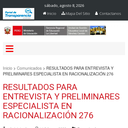
sábado, agosto 8, 2026
Inicio
Mapa Del Sitio
Contactanos
Web Oficial – UGEL Sanchez
UGEL SANCHEZ CARRION
Carrion
Inicio
>
Comunicados
>
RESULTADOS PARA ENTREVISTA Y
PRELIMINARES ESPECIALISTA EN RACIONALIZACIÓN 276
RESULTADOS PARA
ENTREVISTA Y PRELIMINARES
ESPECIALISTA EN
RACIONALIZACIÓN 276