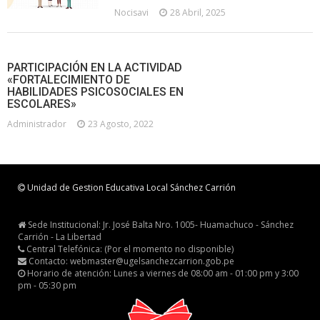
Nocisavi
28 Abril, 2025
PARTICIPACIÓN EN LA ACTIVIDAD
«FORTALECIMIENTO DE
HABILIDADES PSICOSOCIALES EN
ESCOLARES»
Administrador
23 Agosto, 2022
Unidad de Gestion Educativa Local Sánchez Carrión
Sede Institucional: Jr. José Balta Nro. 1005- Huamachuco - Sánchez
Carrión - La Libertad
Central Telefónica: (Por el momento no disponible)
Contacto: webmaster@ugelsanchezcarrion.gob.pe
Horario de atención: Lunes a viernes de 08:00 am - 01:00 pm y 3:00
pm - 05:30 pm