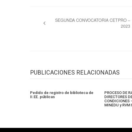
Navegación
de
SEGUNDA CONVOCATORIA CETPRO –
2023
entradas
PUBLICACIONES RELACIONADAS
Pedido de registro de biblioteca de
PROCESO DE RA
II.EE. públicas
DIRECTORES D
CONDICIONES –
MINEDU y RVM 