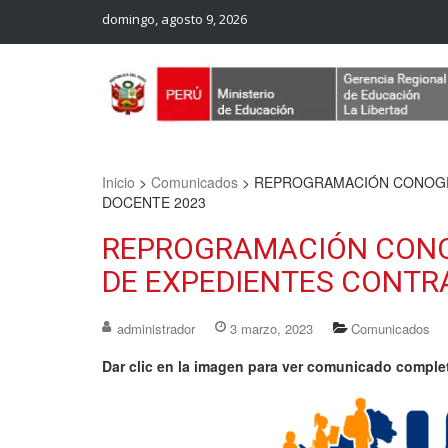
domingo, agosto 9, 2026
Web Oficial – UGEL Sanchez Carrion
UGEL SANCHEZ CARRION
Inicio
>
Comunicados
>
REPROGRAMACIÓN CONOGR
DOCENTE 2023
REPROGRAMACIÓN CONO
DE EXPEDIENTES CONTR
administrador
3 marzo, 2023
Comunicados
Dar clic en la imagen para ver comunicado comple