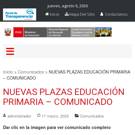
jueves, agosto 6, 2026
Inicio
Mapa Del Sitio
Contactanos
Web Oficial – UGEL Sanchez
UGEL SANCHEZ CARRION
Carrion
Inicio
>
Comunicados
>
NUEVAS PLAZAS EDUCACIÓN PRIMARIA
– COMUNICADO
NUEVAS PLAZAS EDUCACIÓN
PRIMARIA – COMUNICADO
administrador
17 marzo, 2023
Comunicados
Dar clic en la imagen para ver comunicado completo