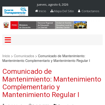
jueves, agosto 6, 2026
Inicio
Mapa Del Sitio
Contactanos
Web Oficial – UGEL Sanchez
UGEL SANCHEZ CARRION
Carrion
Inicio
>
Comunicados
>
Comunicado de Mantenimiento:
Mantenimiento Complementario y Mantenimiento Regular I
Comunicado de
Mantenimiento: Mantenimiento
Complementario y
Mantenimiento Regular I