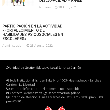
DISCAPACIDAD – R-NEE
Nocisavi
28 Abril, 2025
PARTICIPACIÓN EN LA ACTIVIDAD
«FORTALECIMIENTO DE
HABILIDADES PSICOSOCIALES EN
ESCOLARES»
Administrador
23 Agosto, 2022
Unidad de Gestion Educativa Local Sánchez Carrión
Sede Institucional: Jr. José Balta Nro. 1005- Huamachuco - Sánchez
Carrión - La Libertad
Central Telefónica: (Por el momento no disponible)
Contacto: webmaster@ugelsanchezcarrion.gob.pe
Horario de atención: Lunes a viernes de 08:00 am - 01:00 pm y 3:00
pm - 05:30 pm