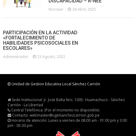
DISCAPACIDAD – R-NEE
Nocisavi
28 Abril, 2025
PARTICIPACIÓN EN LA ACTIVIDAD
«FORTALECIMIENTO DE
HABILIDADES PSICOSOCIALES EN
ESCOLARES»
Administrador
23 Agosto, 2022
Unidad de Gestion Educativa Local Sánchez Carrión
Sede Institucional: Jr. José Balta Nro. 1005- Huamachuco - Sánchez
Carrión - La Libertad
Central Telefónica: (Por el momento no disponible)
Contacto: webmaster@ugelsanchezcarrion.gob.pe
Horario de atención: Lunes a viernes de 08:00 am - 01:00 pm y 3:00
pm - 05:30 pm