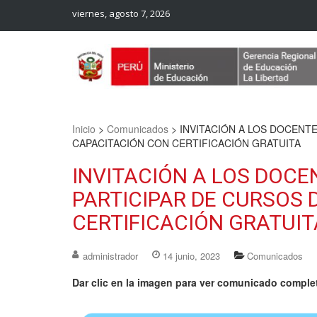
viernes, agosto 7, 2026
Web Oficial – UGEL Sanchez Carrion
UGEL SANCHEZ CARRION
Inicio
>
Comunicados
>
INVITACIÓN A LOS DOCENTE
CAPACITACIÓN CON CERTIFICACIÓN GRATUITA
INVITACIÓN A LOS DOCE
PARTICIPAR DE CURSOS 
CERTIFICACIÓN GRATUIT
administrador
14 junio, 2023
Comunicados
Dar clic en la imagen para ver comunicado comple