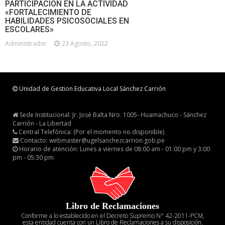
PARTICIPACIÓN EN LA ACTIVIDAD
«FORTALECIMIENTO DE
HABILIDADES PSICOSOCIALES EN
ESCOLARES»
Administrador
23 Agosto, 2022
Unidad de Gestion Educativa Local Sánchez Carrión
Sede Institucional: Jr. José Balta Nro. 1005- Huamachuco - Sánchez
Carrión - La Libertad
Central Telefónica: (Por el momento no disponible)
Contacto: webmaster@ugelsanchezcarrion.gob.pe
Horario de atención: Lunes a viernes de 08:00 am - 01:00 pm y 3:00
pm - 05:30 pm
Libro de Reclamaciones
Conforme a lo establecido en el Decreto Supremo N° 42-2011-PCM,
esta entidad cuenta con un Libro de Reclamaciones a su disposición.