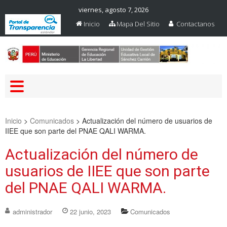
viernes, agosto 7, 2026
Inicio
Mapa Del Sitio
Contactanos
Web Oficial – UGEL Sanchez
UGEL SANCHEZ CARRION
Carrion
Inicio
>
Comunicados
>
Actualización del número de usuarios de
IIEE que son parte del PNAE QALI WARMA.
Actualización del número de
usuarios de IIEE que son parte
del PNAE QALI WARMA.
administrador
22 junio, 2023
Comunicados