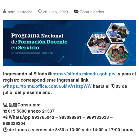
administrador
28 junio, 2023
Comunicados
Ingresando al Sifods 🌐
https://sifods.minedu.gob.pe/
, y para el
registro correspondiente ingresar al link
✅
https://forms.office.com/r/6MvA1hzpWW
hasta el 🗓️ 03 de
julio. del presente año.
💻 🙋🏻Consultas:
☎️ 615 5800 anexo 21337
📲 WhatsApp 993765042 – 983098961 – 989183633 –
989339304
🕛 de lunes a viernes de 8:30 a 13:00 y de 14:00 a 17:00 horas.