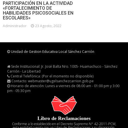
PARTICIPACIÓN EN LA ACTIVIDAD
«FORTALECIMIENTO DE
HABILIDADES PSICOSOCIALES EN
ESCOLARES»
Administrador
23 Agosto, 2022
Unidad de Gestion Educativa Local Sánchez Carrión
Sede Institucional: Jr. José Balta Nro. 1005- Huamachuco - Sánchez
Carrión - La Libertad
Central Telefónica: (Por el momento no disponible)
Contacto: webmaster@ugelsanchezcarrion.gob.pe
Horario de atención: Lunes a viernes de 08:00 am - 01:00 pm y 3:00
pm - 05:30 pm
Libro de Reclamaciones
Conforme a lo establecido en el Decreto Supremo N° 42-2011-PCM,
esta entidad cuenta con un Libro de Reclamaciones a su disposición.