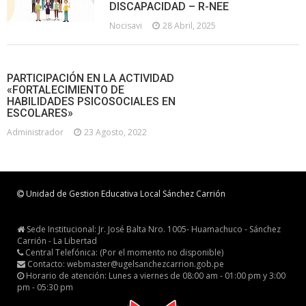
DISCAPACIDAD – R-NEE
Nocisavi
28 Abril, 2025
PARTICIPACIÓN EN LA ACTIVIDAD
«FORTALECIMIENTO DE
HABILIDADES PSICOSOCIALES EN
ESCOLARES»
Administrador
23 Agosto, 2022
Unidad de Gestion Educativa Local Sánchez Carrión
Sede Institucional: Jr. José Balta Nro. 1005- Huamachuco - Sánchez
Carrión - La Libertad
Central Telefónica: (Por el momento no disponible)
Contacto: webmaster@ugelsanchezcarrion.gob.pe
Horario de atención: Lunes a viernes de 08:00 am - 01:00 pm y 3:00
pm - 05:30 pm