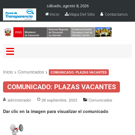
sábado, agosto 8, 2026
Inicio
Mapa Del Sitio
Contactanos
Web Oficial – UGEL Sanchez
UGEL SANCHEZ CARRION
Carrion
Inicio
>
Comunicados
>
COMUNICADO: PLAZAS VACANTES
COMUNICADO: PLAZAS VACANTES
administrador
28 septiembre, 2023
Comunicados
Dar clic en la imagen para visualizar el comunicado