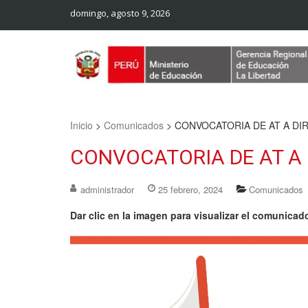
domingo, agosto 9, 2026
Web Oficial – UGEL Sanchez Carrion
UGEL SANCHEZ CARRION
Inicio
>
Comunicados
>
CONVOCATORIA DE AT A DIR
CONVOCATORIA DE AT A D
administrador
25 febrero, 2024
Comunicados
Dar clic en la imagen para visualizar el comunicad