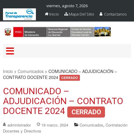
viernes, agosto 7, 2026
Inicio
Mapa Del Sitio
Contactanos
Web Oficial – UGEL Sanchez
UGEL SANCHEZ CARRION
Carrion
Inicio
>
Comunicados
>
COMUNICADO – ADJUDICACIÓN –
CONTRATO DOCENTE 2024
CERRADO
COMUNICADO –
ADJUDICACIÓN – CONTRATO
DOCENTE 2024
CERRADO
,
administrador
19 marzo, 2024
Comunicados
Contratación
Docentes y Directivos