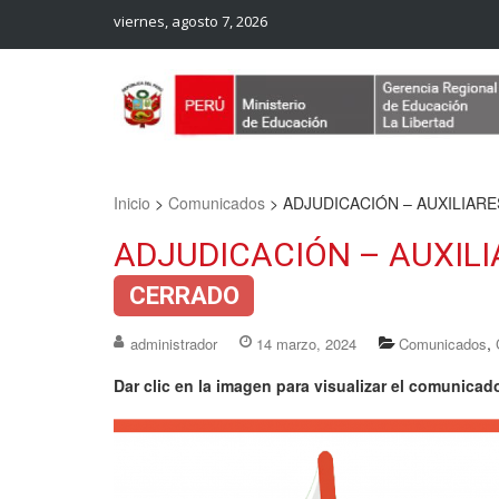
viernes, agosto 7, 2026
Web Oficial – UGEL Sanchez Carrion
UGEL SANCHEZ CARRION
Inicio
>
Comunicados
>
ADJUDICACIÓN – AUXILIAR
ADJUDICACIÓN – AUXILI
CERRADO
,
administrador
14 marzo, 2024
Comunicados
Dar clic en la imagen para visualizar el comunicad