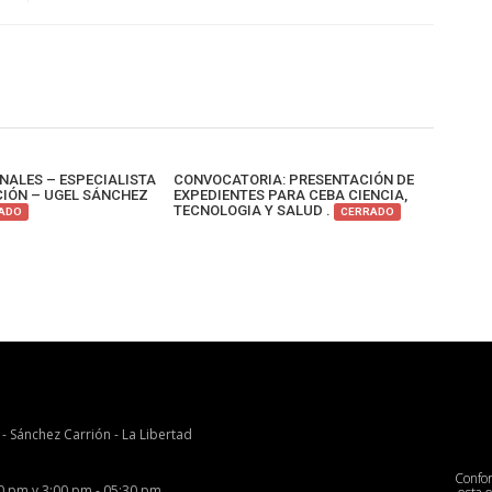
NALES – ESPECIALISTA
CONVOCATORIA: PRESENTACIÓN DE
IÓN – UGEL SÁNCHEZ
EXPEDIENTES PARA CEBA CIENCIA,
TECNOLOGIA Y SALUD .
ADO
CERRADO
 - Sánchez Carrión - La Libertad
Confo
00 pm y 3:00 pm - 05:30 pm