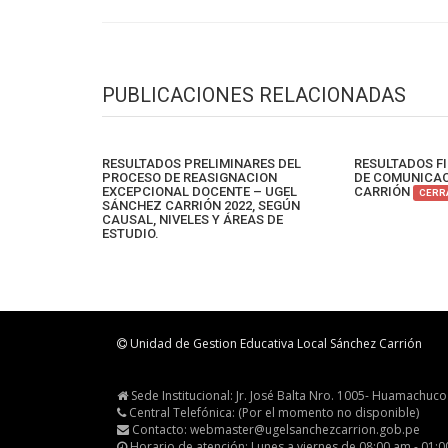
PUBLICACIONES RELACIONADAS
RESULTADOS PRELIMINARES DEL
RESULTADOS FI
PROCESO DE REASIGNACION
DE COMUNICAC
EXCEPCIONAL DOCENTE – UGEL
CARRIÓN
CERR
SÁNCHEZ CARRIÓN 2022, SEGÚN
CAUSAL, NIVELES Y ÁREAS DE
ESTUDIO.
Unidad de Gestion Educativa Local Sánchez Carrión
Sede Institucional: Jr. José Balta Nro. 1005- Huamachuco
Central Telefónica: (Por el momento no disponible)
Contacto: webmaster@ugelsanchezcarrion.gob.pe
Horario de atención: Lunes a viernes de 08:00 am - 01: