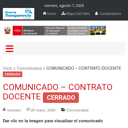
viernes, agosto 7, 2026
Inicio
Mapa Del Sitio
Contactanos
Web Oficial – UGEL Sanchez
UGEL SANCHEZ CARRION
Carrion
Inicio
>
Comunicados
>
COMUNICADO – CONTRATO DOCENTE
CERRADO
COMUNICADO – CONTRATO
DOCENTE
CERRADO
nocisavi
20 mayo, 2024
Comunicados
Dar clic en la imagen para visualizar el comunicado