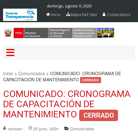
domingo, agosto 9, 2026
Inicio
Mapa Del Sitio
Contactanos
Web Oficial – UGEL Sanchez
UGEL SANCHEZ CARRION
Carrion
Inicio
>
Comunicados
>
COMUNICADO: CRONOGRAMA DE
CAPACITACIÓN DE MANTENIMIENTO
CERRADO
COMUNICADO: CRONOGRAMA
DE CAPACITACIÓN DE
MANTENIMIENTO
CERRADO
nocisavi
25 junio, 2024
Comunicados