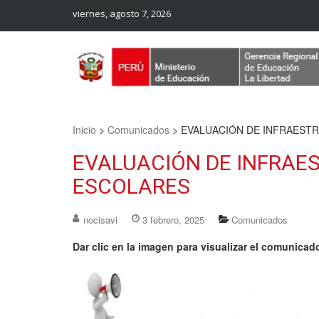
viernes, agosto 7, 2026
Web Oficial – UGEL Sanchez Carrion
UGEL SANCHEZ CARRION
Inicio
>
Comunicados
>
EVALUACIÓN DE INFRAEST
EVALUACIÓN DE INFRAE
ESCOLARES
nocisavi
3 febrero, 2025
Comunicados
Dar clic en la imagen para visualizar el comunicad