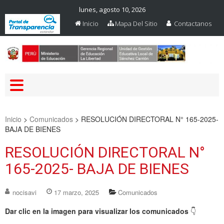
lunes, agosto 10, 2026
Inicio
Mapa Del Sitio
Contactanos
Web Oficial – UGEL Sanchez
UGEL SANCHEZ CARRION
Carrion
Inicio
>
Comunicados
>
RESOLUCIÓN DIRECTORAL N° 165-2025-
BAJA DE BIENES
RESOLUCIÓN DIRECTORAL N°
165-2025- BAJA DE BIENES
nocisavi
17 marzo, 2025
Comunicados
Dar clic en la imagen para visualizar los comunicados
👇