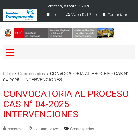
viernes, agosto 7, 2026
Inicio
Mapa Del Sitio
Contactanos
Web Oficial – UGEL Sanchez
UGEL SANCHEZ CARRION
Carrion
Inicio
>
Comunicados
>
CONVOCATORIA AL PROCESO CAS N°
04-2025 – INTERVENCIONES
CONVOCATORIA AL PROCESO
CAS N° 04-2025 –
INTERVENCIONES
nocisavi
27 junio, 2025
Comunicados