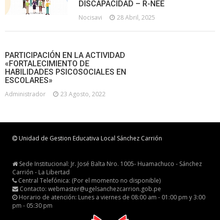
DISCAPACIDAD – R-NEE
Nocisavi
28 Abril, 2025
PARTICIPACIÓN EN LA ACTIVIDAD
«FORTALECIMIENTO DE
HABILIDADES PSICOSOCIALES EN
ESCOLARES»
Administrador
23 Agosto, 2022
Unidad de Gestion Educativa Local Sánchez Carrión
Sede Institucional: Jr. José Balta Nro. 1005- Huamachuco - Sánchez
Carrión - La Libertad
Central Telefónica: (Por el momento no disponible)
Contacto: webmaster@ugelsanchezcarrion.gob.pe
Horario de atención: Lunes a viernes de 08:00 am - 01:00 pm y 3:00
pm - 05:30 pm