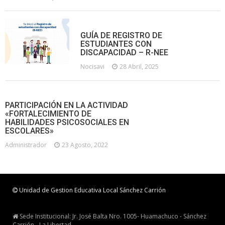
GUÍA DE REGISTRO DE
ESTUDIANTES CON
DISCAPACIDAD – R-NEE
Nocisavi
28 Abril, 2025
PARTICIPACIÓN EN LA ACTIVIDAD
«FORTALECIMIENTO DE
HABILIDADES PSICOSOCIALES EN
ESCOLARES»
Administrador
23 Agosto, 2022
Unidad de Gestion Educativa Local Sánchez Carrión
Sede Institucional: Jr. José Balta Nro. 1005- Huamachuco - Sánchez
Carrión - La Libertad