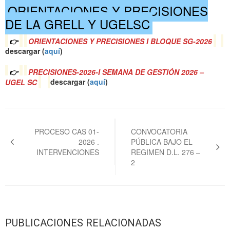
ORIENTACIONES Y PRECISIONES
DE LA GRELL Y UGELSC
👉
ORIENTACIONES Y PRECISIONES I BLOQUE SG-2026
descargar (
a
quí
)
👉
PRECISIONES-2026-I SEMANA DE GESTIÓN 2026 –
UGEL SC
descargar (
a
quí
)
Navegación
de
PROCESO CAS 01-
CONVOCATORIA
2026 .
PÚBLICA BAJO EL
entradas
INTERVENCIONES
REGIMEN D.L. 276 –
2
PUBLICACIONES RELACIONADAS