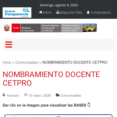
domingo, agosto 9, 2026
Inicio
Mapa Del Sitio
Contactanos
Web Oficial – UGEL Sanchez
UGEL SANCHEZ CARRION
Carrion
Inicio
>
Comunicados
>
NOMBRAMIENTO DOCENTE CETPRO
NOMBRAMIENTO DOCENTE
CETPRO
nocisavi
15 mayo, 2026
Comunicados
Dar clic en la imagen para visualizar las BASES
👇