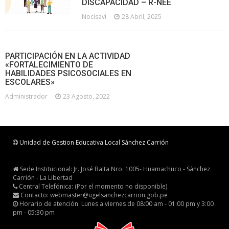
DISCAPACIDAD – R-NEE
Nocisavi
28 Abril, 2025
PARTICIPACIÓN EN LA ACTIVIDAD
«FORTALECIMIENTO DE
HABILIDADES PSICOSOCIALES EN
ESCOLARES»
Administrador
23 Agosto, 2022
Unidad de Gestion Educativa Local Sánchez Carrión
Sede Institucional: Jr. José Balta Nro. 1005- Huamachuco - Sánchez
Carrión - La Libertad
Central Telefónica: (Por el momento no disponible)
Contacto: webmaster@ugelsanchezcarrion.gob.pe
Horario de atención: Lunes a viernes de 08:00 am - 01:00 pm y 3:00
pm - 05:30 pm