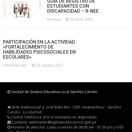
GUÍA DE REGISTRO DE
ESTUDIANTES CON
DISCAPACIDAD – R-NEE
Nocisavi
28 Abril, 2025
PARTICIPACIÓN EN LA ACTIVIDAD
«FORTALECIMIENTO DE
HABILIDADES PSICOSOCIALES EN
ESCOLARES»
Administrador
23 Agosto, 2022
Unidad de Gestion Educativa Local Sánchez Carrión
Sede Institucional: Jr. José Balta Nro. 1005- Huamachuco - Sánchez
Carrión - La Libertad
Central Telefónica: (Por el momento no disponible)
Contacto: webmaster@ugelsanchezcarrion.gob.pe
Horario de atención: Lunes a viernes de 08:00 am - 01:00 pm y 3:00