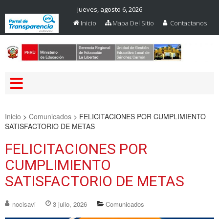
jueves, agosto 6, 2026
Inicio
Mapa Del Sitio
Contactanos
Web Oficial – UGEL Sanchez
UGEL SANCHEZ CARRION
Carrion
Inicio
>
Comunicados
>
FELICITACIONES POR CUMPLIMIENTO
SATISFACTORIO DE METAS
FELICITACIONES POR
CUMPLIMIENTO
SATISFACTORIO DE METAS
nocisavi
3 julio, 2026
Comunicados