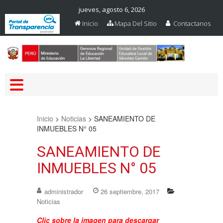
jueves, agosto 6, 2026
Inicio
Mapa Del Sitio
Contactanos
Web Oficial – UGEL Sanchez
UGEL SANCHEZ CARRION
Carrion
Inicio
>
Noticias
>
SANEAMIENTO DE
INMUEBLES N° 05
SANEAMIENTO DE
INMUEBLES N° 05
administrador
26 septiembre, 2017
Noticias
Clic sobre la imagen para descargar