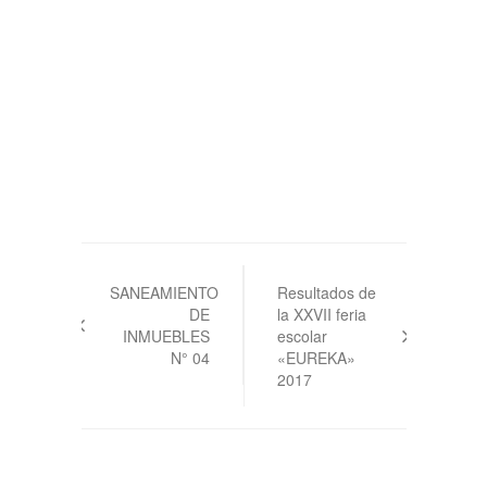
Navegación
de
SANEAMIENTO
Resultados de
DE
la XXVII feria
entradas
INMUEBLES
escolar
N° 04
«EUREKA»
2017