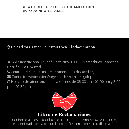
GUÍA DE REGISTRO DE ESTUDIANTES CON
DISCAPACIDAD – R-NEE
Unidad de Gestion Educativa Local Sánchez Carrión
Sede Institucional: Jr. José Balta Nro. 1005- Huamachuco - Sánchez
Carrión - La Libertad
Central Telefónica: (Por el momento no disponible)
Contacto: webmaster@ugelsanchezcarrion.gob.pe
Horario de atención: Lunes a viernes de 08:00 am - 01:00 pm y 3:00
pm - 05:30 pm
Libro de Reclamaciones
Conforme a lo establecido en el Decreto Supremo N° 42-2011-PCM,
esta entidad cuenta con un Libro de Reclamaciones a su disposición.