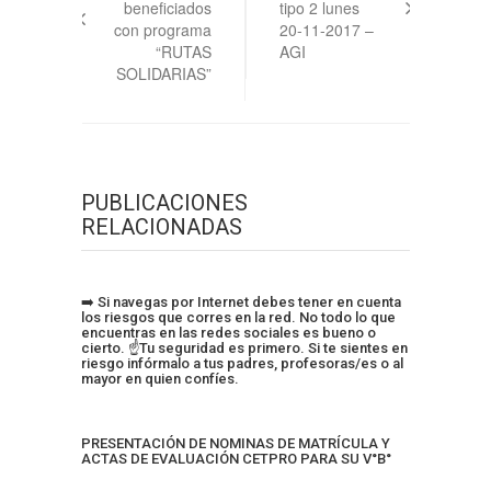
entradas
beneficiados
tipo 2 lunes
con programa
20-11-2017 –
“RUTAS
AGI
SOLIDARIAS”
PUBLICACIONES
RELACIONADAS
➡️ Si navegas por Internet debes tener en cuenta
los riesgos que corres en la red. No todo lo que
encuentras en las redes sociales es bueno o
cierto. ☝️Tu seguridad es primero. Si te sientes en
riesgo infórmalo a tus padres, profesoras/es o al
mayor en quien confíes.
PRESENTACIÓN DE NOMINAS DE MATRÍCULA Y
ACTAS DE EVALUACIÓN CETPRO PARA SU V°B°