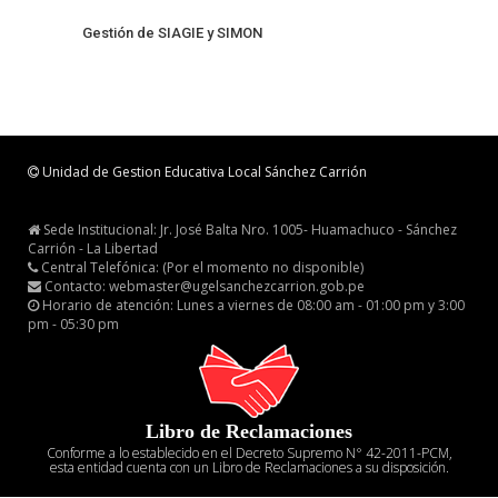
Gestión de SIAGIE y SIMON
Unidad de Gestion Educativa Local Sánchez Carrión
Sede Institucional: Jr. José Balta Nro. 1005- Huamachuco - Sánchez
Carrión - La Libertad
Central Telefónica: (Por el momento no disponible)
Contacto: webmaster@ugelsanchezcarrion.gob.pe
Horario de atención: Lunes a viernes de 08:00 am - 01:00 pm y 3:00
pm - 05:30 pm
Libro de Reclamaciones
Conforme a lo establecido en el Decreto Supremo N° 42-2011-PCM,
esta entidad cuenta con un Libro de Reclamaciones a su disposición.