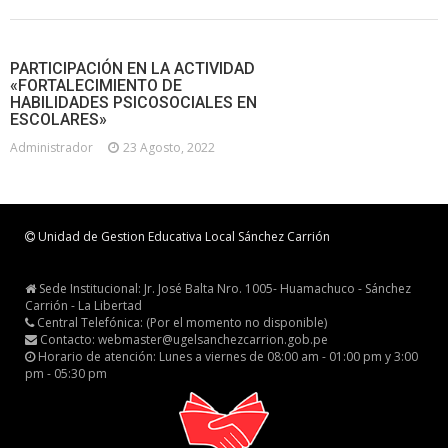
PARTICIPACIÓN EN LA ACTIVIDAD
«FORTALECIMIENTO DE
HABILIDADES PSICOSOCIALES EN
ESCOLARES»
Administrador
23 Agosto, 2022
Unidad de Gestion Educativa Local Sánchez Carrión
Sede Institucional: Jr. José Balta Nro. 1005- Huamachuco - Sánchez
Carrión - La Libertad
Central Telefónica: (Por el momento no disponible)
Contacto: webmaster@ugelsanchezcarrion.gob.pe
Horario de atención: Lunes a viernes de 08:00 am - 01:00 pm y 3:00
pm - 05:30 pm